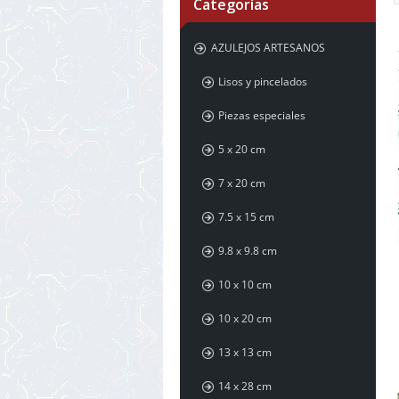
Categorías
AZULEJOS ARTESANOS
Lisos y pincelados
Piezas especiales
5 x 20 cm
7 x 20 cm
7.5 x 15 cm
9.8 x 9.8 cm
10 x 10 cm
10 x 20 cm
13 x 13 cm
14 x 28 cm