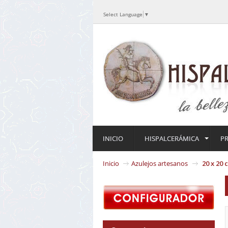
Select Language
▼
INICIO
HISPALCERÁMICA
P
Inicio
Azulejos artesanos
20 x 20 