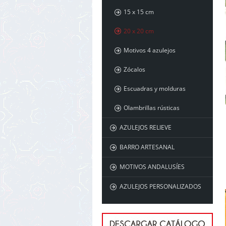
15 x 15 cm
20 x 20 cm
Motivos 4 azulejos
Zócalos
Escuadras y molduras
Olambrillas rústicas
AZULEJOS RELIEVE
BARRO ARTESANAL
MOTIVOS ANDALUSÍES
AZULEJOS PERSONALIZADOS