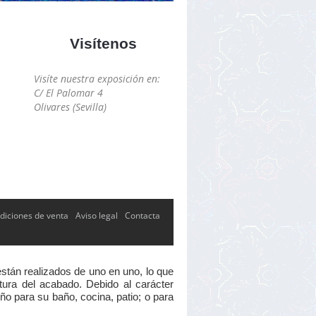
Visítenos
Visíte nuestra exposición en:
C/ El Palomar 4
Olivares (Sevilla)
diciones de venta
Aviso legal
Contacta
están realizados de uno en uno, lo que
xtura del acabado. Debido al carácter
ño para su baño, cocina, patio; o para