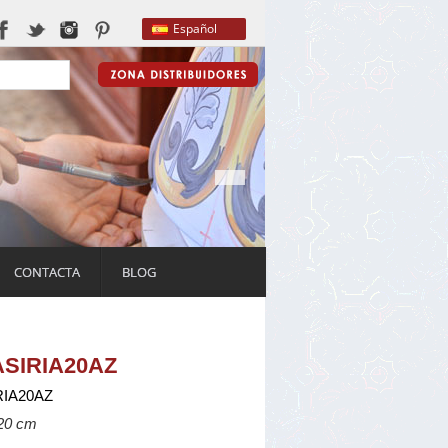
Español
CONTACTA
BLOG
ASIRIA20AZ
RIA20AZ
 20 cm