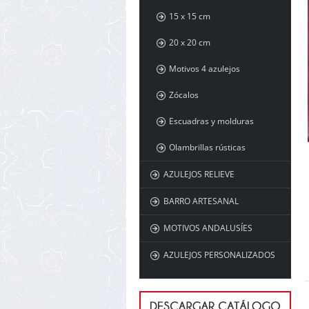
15 x 15 cm
20 x 20 cm
Motivos 4 azulejos
Zócalos
Escuadras y molduras
Olambrillas rústicas
AZULEJOS RELIEVE
BARRO ARTESANAL
MOTIVOS ANDALUSÍES
AZULEJOS PERSONALIZADOS