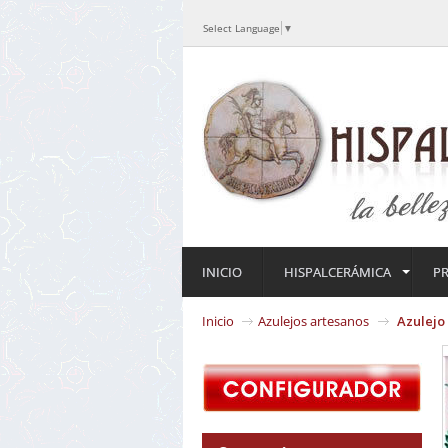
Select Language
▼
INICIO
HISPALCERÁMICA
P
Inicio
Azulejos artesanos
Azulejo