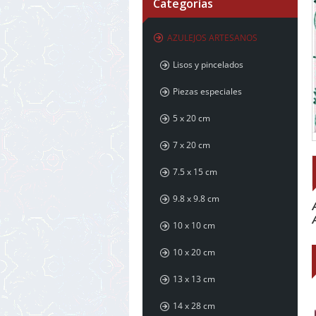
Categorías
AZULEJOS ARTESANOS
Lisos y pincelados
Piezas especiales
5 x 20 cm
7 x 20 cm
7.5 x 15 cm
9.8 x 9.8 cm
10 x 10 cm
10 x 20 cm
13 x 13 cm
14 x 28 cm