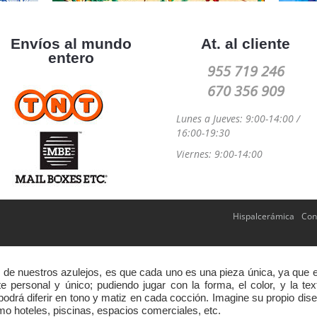
Envíos al mundo
At. al cliente
entero
955 719 246
670 356 909
Lunes a Jueves: 9:00-14:00 /
16:00-19:30
Viernes: 9:00-14:00
Hispalcerámica
Con
s de nuestros azulejos, es que cada uno es una pieza única, ya que 
 personal y único; pudiendo jugar con la forma, el color, y la te
odrá diferir en tono y matiz en cada cocción. Imagine su propio dise
 hoteles, piscinas, espacios comerciales, etc.