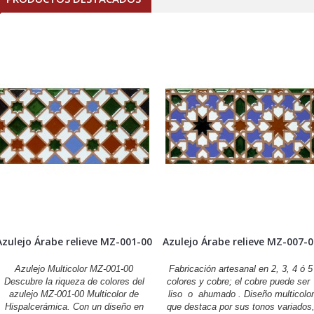
Azulejo Árabe relieve MZ-001-00
Azulejo Árabe relieve MZ-007-
Azulejo Multicolor MZ-001-00
Fabricación artesanal en 2, 3, 4 ó 5
Descubre la riqueza de colores del
colores y cobre; el cobre puede se
azulejo MZ-001-00 Multicolor de
liso o ahumado . Diseño multicolor
Hispalcerámica. Con un diseño en
que destaca por sus tonos variados