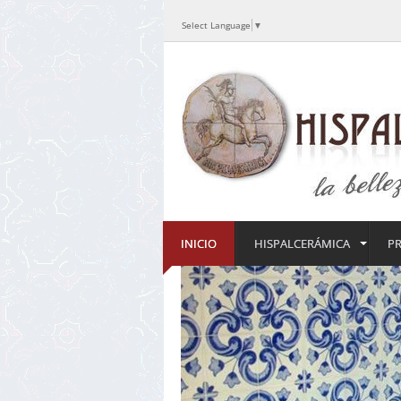
Select Language
▼
INICIO
HISPALCERÁMICA
P