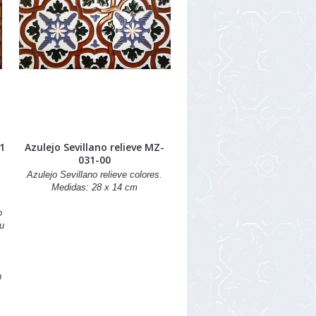
91
Azulejo Sevillano relieve MZ-
031-00
Azulejo Sevillano relieve colores.
Medidas: 28 x 14 cm
o
o
u
n