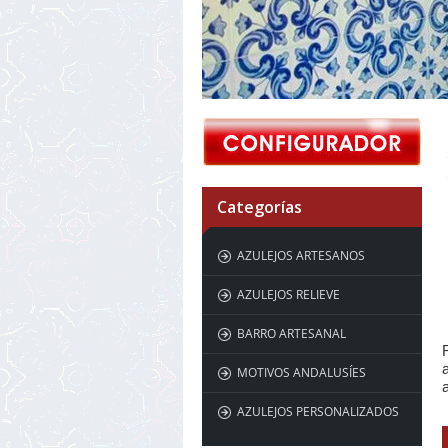
Categorías
AZULEJOS ARTESANOS
AZULEJOS RELIEVE
BARRO ARTESANAL
MOTIVOS ANDALUSÍES
AZULEJOS PERSONALIZADOS