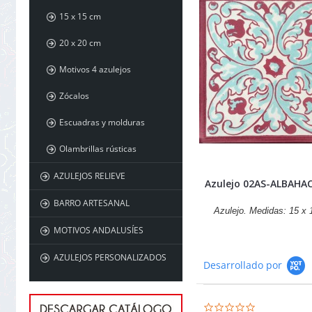
15 x 15 cm
20 x 20 cm
Motivos 4 azulejos
Zócalos
Escuadras y molduras
Olambrillas rústicas
AZULEJOS RELIEVE
Azulejo 02AS-ALBAHA
BARRO ARTESANAL
Azulejo. Medidas: 15 x
MOTIVOS ANDALUSÍES
AZULEJOS PERSONALIZADOS
Desarrollado por
0.0