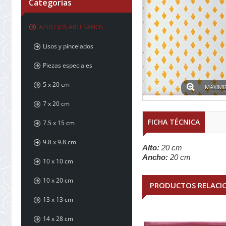
Categorías
AZULEJOS ARTESANOS
Lisos y pincelados
Piezas especiales
5 x 20 cm
MAXIMI
7 x 20 cm
FICHA TÉCNICA
7.5 x 15 cm
9.8 x 9.8 cm
Alto:
20 cm
Ancho:
20 cm
10 x 10 cm
10 x 20 cm
PRODUCTOS RELACI
13 x 13 cm
14 x 28 cm