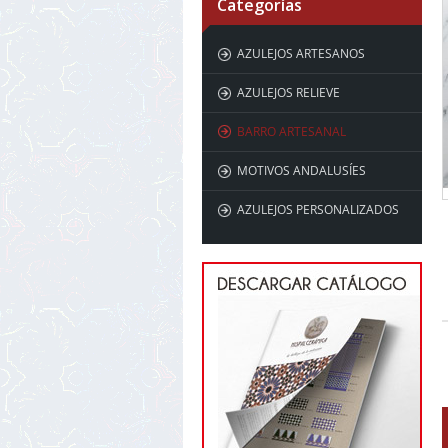
Categorías
AZULEJOS ARTESANOS
AZULEJOS RELIEVE
BARRO ARTESANAL
MOTIVOS ANDALUSÍES
AZULEJOS PERSONALIZADOS