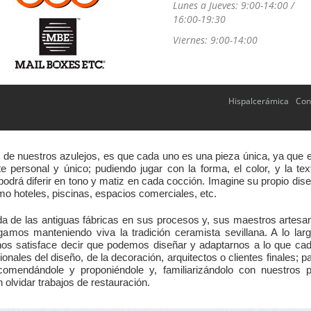
Lunes a Jueves: 9:00-14:00 /
16:00-19:30
Viernes: 9:00-14:00
Hispalcerámica
Con
s de nuestros azulejos, es que cada uno es una pieza única, ya que 
 personal y único; pudiendo jugar con la forma, el color, y la te
odrá diferir en tono y matiz en cada cocción. Imagine su propio dise
 hoteles, piscinas, espacios comerciales, etc.
dada de las antiguas fábricas en sus procesos y, sus maestros ar
gamos manteniendo viva la tradición ceramista sevillana. A lo l
s satisface decir que podemos diseñar y adaptarnos a lo que cad
ionales del diseño, de la decoración, arquitectos o clientes finales; pa
comendándole y proponiéndole y, familiarizándolo con nuestros p
 olvidar trabajos de restauración.