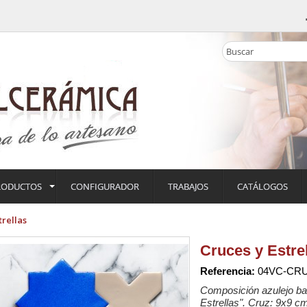
RODUCTOS
CONFIGURADOR
TRABAJOS
CATÁLOGOS
trellas
Cruces y Estre
Referencia:
04VC-CR
Composición azulejo ba
Estrellas". Cruz: 9x9 c