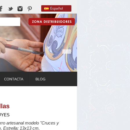
Español
CONTACTA
BLOG
llas
UYES
rro artesanal modelo "Cruces y
m. Estrella: 13x13 cm.