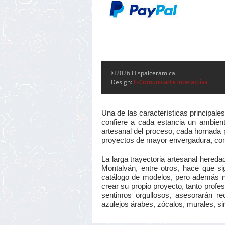
©2026 Hispalcerámica
Design:
E-Comunicarte Interactiva
Una de las características principale
confiere a cada estancia un ambiente
artesanal del proceso, cada hornada p
proyectos de mayor envergadura, como
La larga trayectoria artesanal here
Montalván, entre otros, hace que si
catálogo de modelos, pero además no
crear su propio proyecto, tanto profes
sentimos orgullosos, asesorarán re
azulejos árabes, zócalos, murales, sin