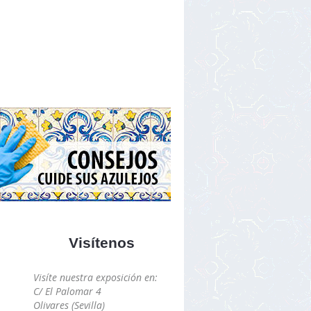
Visítenos
Visíte nuestra exposición en:
C/ El Palomar 4
Olivares (Sevilla)