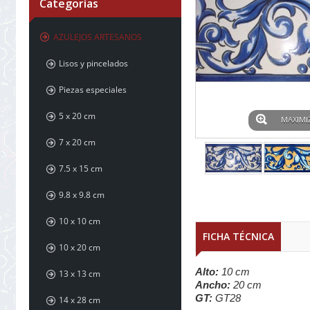
Categorías
AZULEJOS ARTESANOS
Lisos y pincelados
Piezas especiales
5 x 20 cm
MAXIMI
7 x 20 cm
7.5 x 15 cm
9.8 x 9.8 cm
10 x 10 cm
FICHA TÉCNICA
10 x 20 cm
Alto:
10 cm
13 x 13 cm
Ancho:
20 cm
GT:
GT28
14 x 28 cm