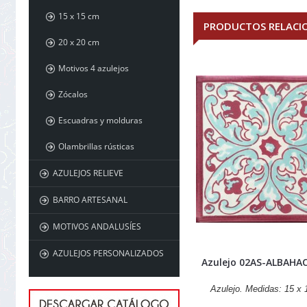
15 x 15 cm
PRODUCTOS RELACI
20 x 20 cm
Motivos 4 azulejos
Zócalos
Escuadras y molduras
Olambrillas rústicas
AZULEJOS RELIEVE
BARRO ARTESANAL
MOTIVOS ANDALUSÍES
AZULEJOS PERSONALIZADOS
Azulejo 02AS-ALBAHA
Azulejo. Medidas: 15 x