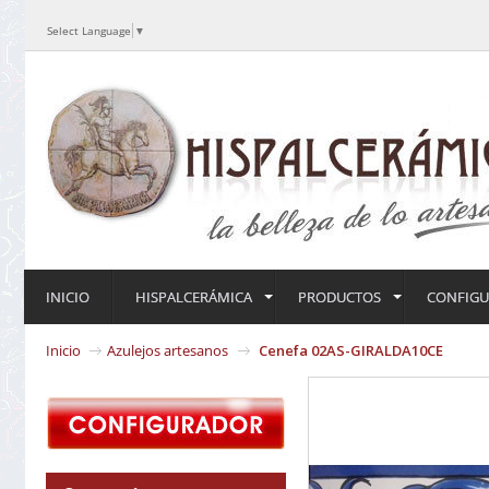
Select Language
▼
INICIO
HISPALCERÁMICA
PRODUCTOS
CONFIG
Inicio
Azulejos artesanos
Cenefa 02AS-GIRALDA10CE