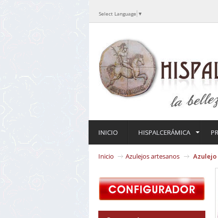
Select Language
▼
INICIO
HISPALCERÁMICA
P
Inicio
Azulejos artesanos
Azulej