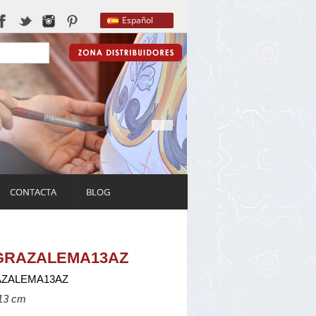
Español
CONTACTA
BLOG
-GRAZALEMA13AZ
AZALEMA13AZ
 13 cm