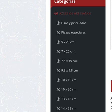
Categorías
AZULEJOS ARTESANOS
Lisos y pincelados
Piezas especiales
5 x 20 cm
7 x 20 cm
7.5 x 15 cm
9.8 x 9.8 cm
10 x 10 cm
10 x 20 cm
13 x 13 cm
14 x 28 cm