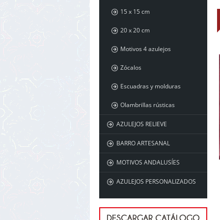
15 x 15 cm
20 x 20 cm
Motivos 4 azulejos
Zócalos
Escuadras y molduras
Olambrillas rústicas
AZULEJOS RELIEVE
BARRO ARTESANAL
MOTIVOS ANDALUSÍES
AZULEJOS PERSONALIZADOS