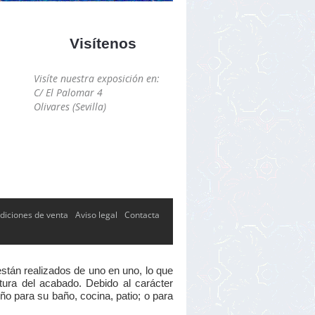
Visítenos
Visíte nuestra exposición en:
C/ El Palomar 4
Olivares (Sevilla)
diciones de venta
Aviso legal
Contacta
están realizados de uno en uno, lo que
xtura del acabado. Debido al carácter
ño para su baño, cocina, patio; o para