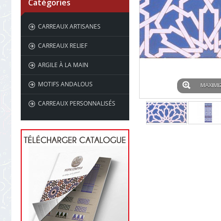
Catégories
CARREAUX ARTISANES
CARREAUX RELIEF
ARGILE À LA MAIN
MOTIFS ANDALOUS
MAXIMI
CARREAUX PERSONNALISÉS