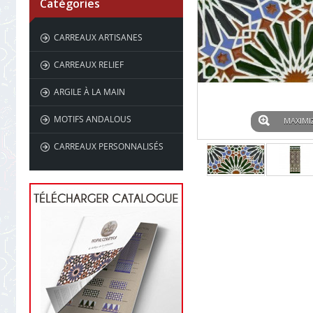
Catégories
CARREAUX ARTISANES
CARREAUX RELIEF
ARGILE À LA MAIN
MOTIFS ANDALOUS
MAXIMI
CARREAUX PERSONNALISÉS