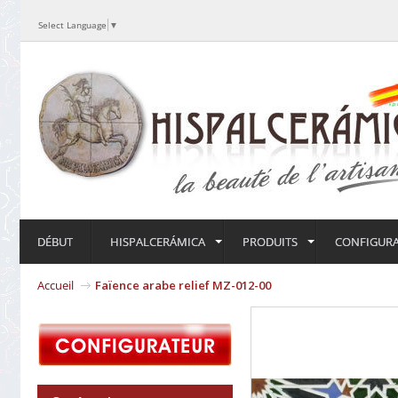
Select Language
▼
DÉBUT
HISPALCERÁMICA
PRODUITS
CONFIGUR
Accueil
Faïence arabe relief MZ-012-00