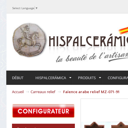
Select Language
▼
DÉBUT
HISPALCERÁMICA
PRODUITS
CONFIGUR
Accueil
Carreaux relief
Faïence arabe relief MZ-071-91