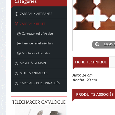
Catégories
CARREAUX ARTISANES
CARREAUX RELIEF
Carreaux relief Arabe
Faïence relief sévillan
MAXIMI
Moulures et bandes
FICHE TECHNIQUE
ARGILE À LA MAIN
MOTIFS ANDALOUS
Alto:
14 cm
Ancho:
28 cm
CARREAUX PERSONNALISÉS
PRODUITS ASSOCIÉS