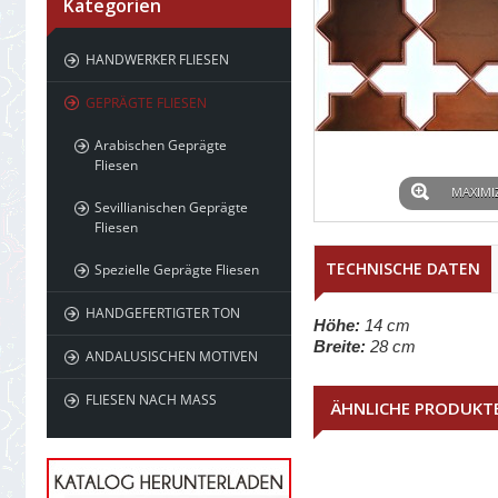
Kategorien
HANDWERKER FLIESEN
GEPRÄGTE FLIESEN
Arabischen Geprägte
Fliesen
MAXIMI
Sevillianischen Geprägte
Fliesen
TECHNISCHE DATEN
Spezielle Geprägte Fliesen
HANDGEFERTIGTER TON
Höhe:
14 cm
Breite:
28 cm
ANDALUSISCHEN MOTIVEN
FLIESEN NACH MASS
ÄHNLICHE PRODUKT