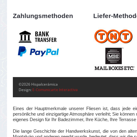
Zahlungsmethoden
Liefer-Metho
©2026 Hispalcerámica
Design:
E-Comunicarte Interactiva
Eines der Hauptmerkmale unserer Fliesen ist, dass jede ei
persönliche und einzigartige Atmosphäre verleiht; Sie können m
eigenes Design für Ihr Badezimmer, Ihre Küche, Ihre Terrass
Die lange Geschichte der Handwerkskunst, die von den alte
Montalván und anderen geerbt wurde, bedeutet, dass wir die se