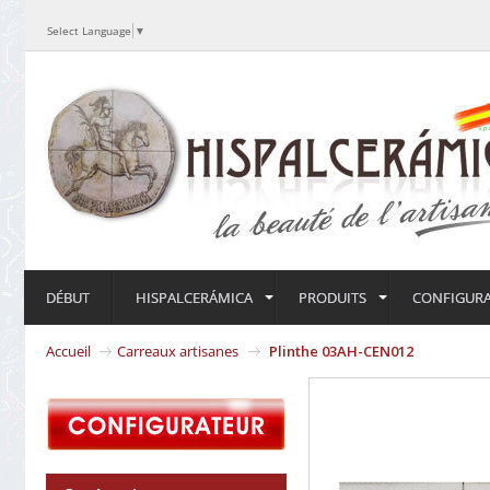
Select Language
▼
DÉBUT
HISPALCERÁMICA
PRODUITS
CONFIGUR
Accueil
Carreaux artisanes
Plinthe 03AH-CEN012