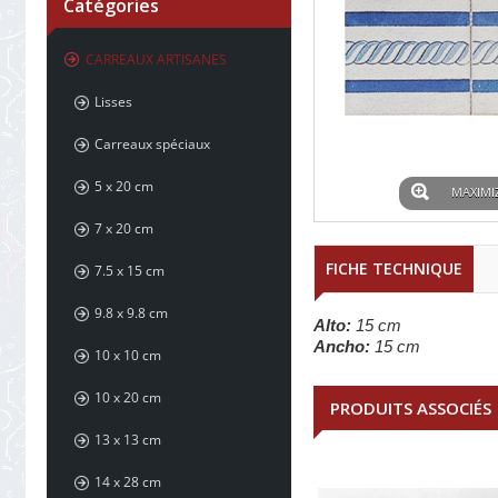
Catégories
CARREAUX ARTISANES
Lisses
Carreaux spéciaux
5 x 20 cm
MAXIMI
7 x 20 cm
FICHE TECHNIQUE
7.5 x 15 cm
9.8 x 9.8 cm
Alto:
15 cm
Ancho:
15 cm
10 x 10 cm
10 x 20 cm
PRODUITS ASSOCIÉS
13 x 13 cm
14 x 28 cm