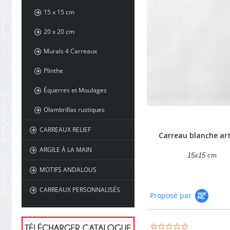
15 x 15 cm
20 x 20 cm
Murals 4 Carreaux
Plinthe
Équerres et Moulages
Olambrillas rustiques
CARREAUX RELIEF
Carreau blanche ar
ARGILE À LA MAIN
15x15 cm
MOTIFS ANDALOUS
CARREAUX PERSONNALISÉS
Proposé par
0.0