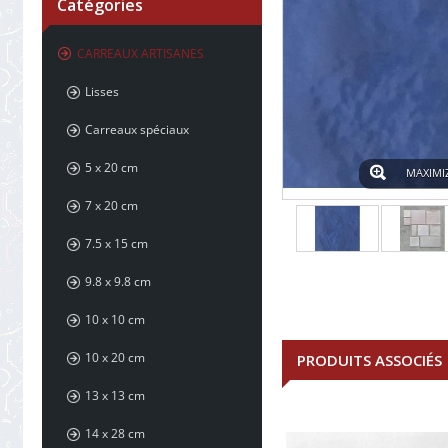
Catégories
CARREAUX ARTISANES
Lisses
Carreaux spéciaux
5 x 20 cm
MAXIMI
7 x 20 cm
7.5 x 15 cm
9.8 x 9.8 cm
10 x 10 cm
10 x 20 cm
PRODUITS ASSOCIÉS
13 x 13 cm
14 x 28 cm