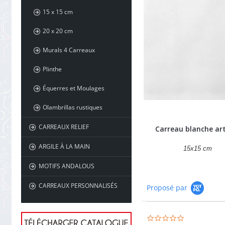
15 x 15 cm
20 x 20 cm
Murals 4 Carreaux
Plinthe
Équerres et Moulages
Olambrillas rustiques
CARREAUX RELIEF
Carreau blanche ar
ARGILE À LA MAIN
15x15 cm
MOTIFS ANDALOUS
CARREAUX PERSONNALISÉS
Proposé par
0.0