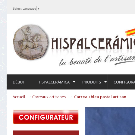
Select Language
▼
DÉBUT
HISPALCERÁMICA
PRODUITS
CONFIGUR
Accueil
Carreaux artisanes
Carreau bleu pastel artisan