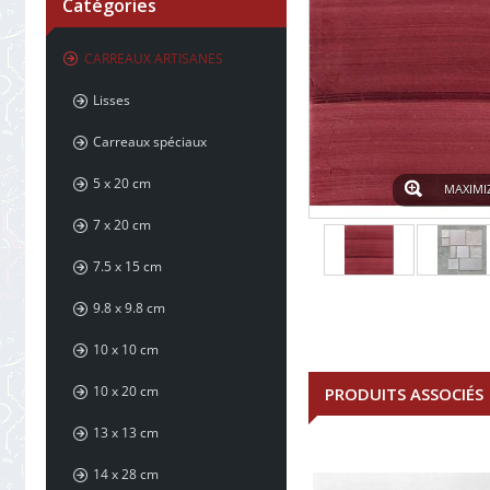
Catégories
CARREAUX ARTISANES
Lisses
Carreaux spéciaux
5 x 20 cm
MAXIMI
7 x 20 cm
7.5 x 15 cm
9.8 x 9.8 cm
10 x 10 cm
10 x 20 cm
PRODUITS ASSOCIÉS
13 x 13 cm
14 x 28 cm