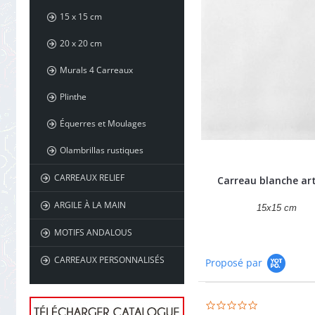
15 x 15 cm
20 x 20 cm
Murals 4 Carreaux
Plinthe
Équerres et Moulages
Olambrillas rustiques
CARREAUX RELIEF
Carreau blanche ar
ARGILE À LA MAIN
15x15 cm
MOTIFS ANDALOUS
CARREAUX PERSONNALISÉS
Proposé par
0.0