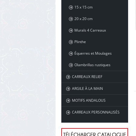
15 x 15 cm
20 x 20 cm
Murals 4 Carreaux
Plinthe
Équerres et Moulages
Olambrillas rustiques
CARREAUX RELIEF
ARGILE À LA MAIN
MOTIFS ANDALOUS
CARREAUX PERSONNALISÉS