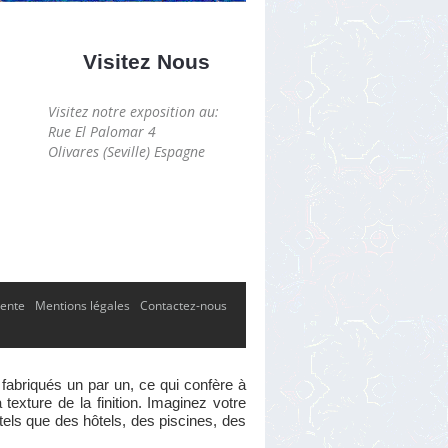
Visitez Nous
Visitez notre exposition au:
Rue El Palomar 4
Olivares (Seville) Espagne
vente
Mentions légales
Contactez-nous
 fabriqués un par un, ce qui confère à
exture de la finition. Imaginez votre
 tels que des hôtels, des piscines, des