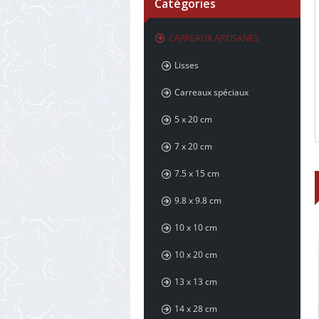
Catégories
CARREAUX ARTISANES
Lisses
Carreaux spéciaux
5 x 20 cm
7 x 20 cm
7.5 x 15 cm
9.8 x 9.8 cm
10 x 10 cm
10 x 20 cm
13 x 13 cm
14 x 28 cm