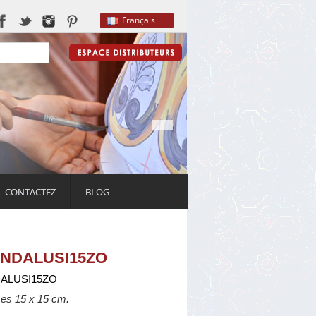
Français
CONTACTEZ
BLOG
-ANDALUSI15ZO
ALUSI15ZO
ces 15 x 15 cm.