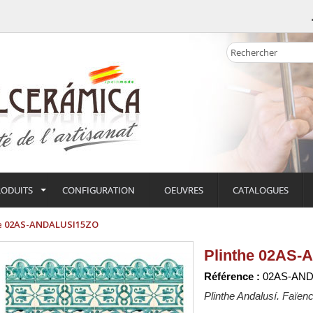
RODUITS
CONFIGURATION
OEUVRES
CATALOGUES
he 02AS-ANDALUSI15ZO
Plinthe 02AS
Référence :
02AS-AND
Plinthe Andalusí. Faïen