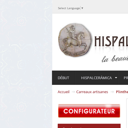
Select Language
▼
DÉBUT
HISPALCERÁMICA
P
Accueil
Carreaux artisanes
Plint