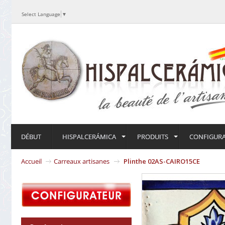
Select Language
▼
DÉBUT
HISPALCERÁMICA
PRODUITS
CONFIGUR
Accueil
Carreaux artisanes
Plinthe 02AS-CAIRO15CE