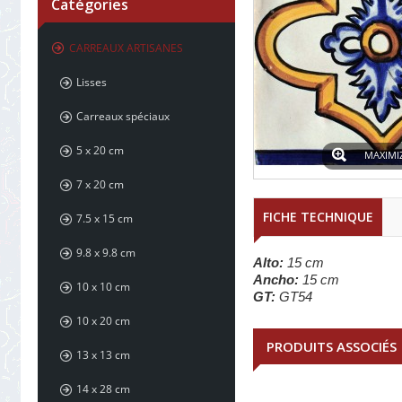
Catégories
CARREAUX ARTISANES
Lisses
Carreaux spéciaux
5 x 20 cm
MAXIMI
7 x 20 cm
FICHE TECHNIQUE
7.5 x 15 cm
9.8 x 9.8 cm
Alto:
15 cm
Ancho:
15 cm
10 x 10 cm
GT:
GT54
10 x 20 cm
PRODUITS ASSOCIÉS
13 x 13 cm
14 x 28 cm