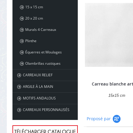
15 x 15 cm
20 x 20 cm
Murals 4 Carreaux
Plinthe
Équerres et Moulages
Olambrillas rustiques
CARREAUX RELIEF
Carreau blanche ar
ARGILE À LA MAIN
15x15 cm
MOTIFS ANDALOUS
CARREAUX PERSONNALISÉS
Proposé par