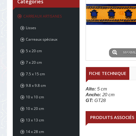
Catégories
CARREAUX ARTISANES
Lisses
Carreaux spéciaux
5 x 20 cm
MAXIMI
7 x 20 cm
FICHE TECHNIQUE
7.5 x 15 cm
9.8 x 9.8 cm
Alto:
5 cm
Ancho:
20 cm
10 x 10 cm
GT:
GT28
10 x 20 cm
PRODUITS ASSOCIÉS
13 x 13 cm
14 x 28 cm