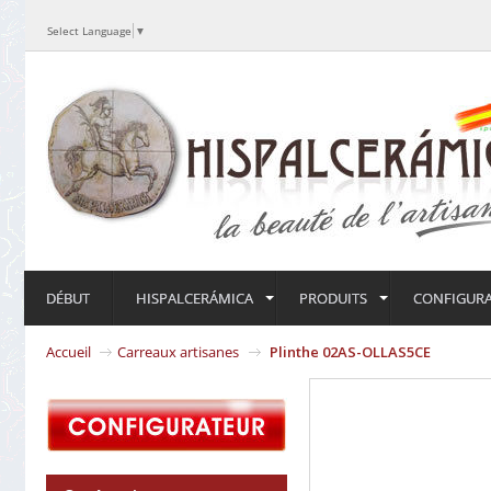
Select Language
▼
DÉBUT
HISPALCERÁMICA
PRODUITS
CONFIGUR
Accueil
Carreaux artisanes
Plinthe 02AS-OLLAS5CE