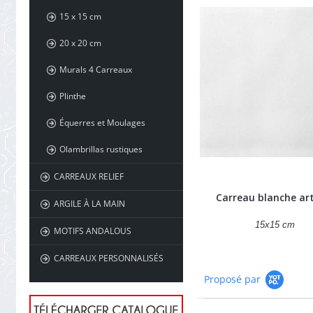
15 x 15 cm
20 x 20 cm
Murals 4 Carreaux
Plinthe
Équerres et Moulages
Olambrillas rustiques
CARREAUX RELIEF
Carreau blanche ar
ARGILE À LA MAIN
15x15 cm
MOTIFS ANDALOUS
CARREAUX PERSONNALISÉS
Proposé par