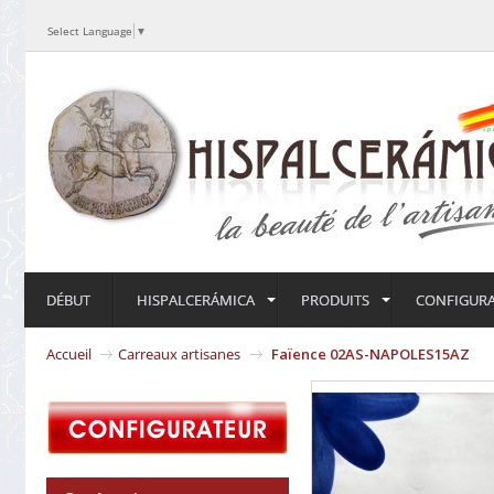
Select Language
▼
DÉBUT
HISPALCERÁMICA
PRODUITS
CONFIGUR
Accueil
Carreaux artisanes
Faïence 02AS-NAPOLES15AZ