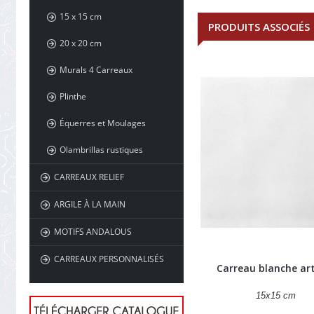
15 x 15 cm
PRODUITS ASSOCIÉS
20 x 20 cm
Murals 4 Carreaux
Plinthe
Équerres et Moulages
Olambrillas rustiques
CARREAUX RELIEF
ARGILE À LA MAIN
MOTIFS ANDALOUS
CARREAUX PERSONNALISÉS
Carreau blanche ar
15x15 cm