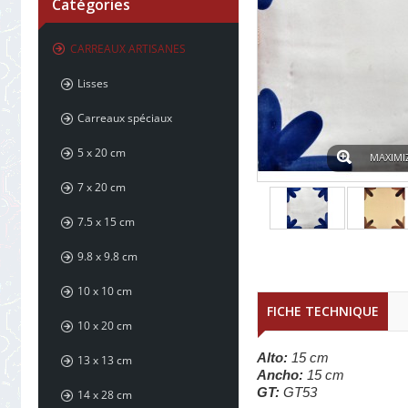
Catégories
CARREAUX ARTISANES
Lisses
Carreaux spéciaux
5 x 20 cm
MAXIMI
7 x 20 cm
7.5 x 15 cm
9.8 x 9.8 cm
10 x 10 cm
FICHE TECHNIQUE
10 x 20 cm
Alto:
15 cm
13 x 13 cm
Ancho:
15 cm
GT:
GT53
14 x 28 cm