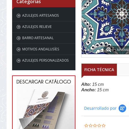
Categorías
AZULEJOS ARTESANOS
AZULEJOS RELIEVE
BARRO ARTESANAL
MOTIVOS ANDALUSÍES
MAXIMI
AZULEJOS PERSONALIZADOS
FICHA TÉCNICA
Alto:
15 cm
Ancho:
15 cm
Desarrollado por
0.0