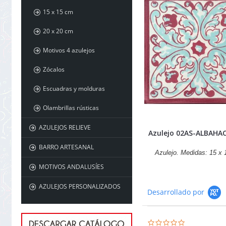
15 x 15 cm
20 x 20 cm
Motivos 4 azulejos
Zócalos
Escuadras y molduras
Olambrillas rústicas
AZULEJOS RELIEVE
Azulejo 02AS-ALBAHA
BARRO ARTESANAL
Azulejo. Medidas: 15 x
MOTIVOS ANDALUSÍES
AZULEJOS PERSONALIZADOS
Desarrollado por
0.0