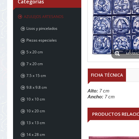
Categorías
AZULEJOS ARTESANOS
Lisos y pincelados
Piezas especiales
5 x 20 cm
MAXIMI
7 x 20 cm
FICHA TÉCNICA
7.5 x 15 cm
9.8 x 9.8 cm
Alto:
7 cm
Ancho:
7 cm
10 x 10 cm
10 x 20 cm
PRODUCTOS RELACI
13 x 13 cm
14 x 28 cm