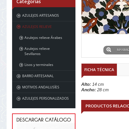
Categorías
AZULEJOS ARTESANOS
AZULEJOS RELIEVE
Azulejos relieve Árabes
Azulejos relieve
MAXIMI
Sevillanos
Lisos y terminales
FICHA TÉCNICA
BARRO ARTESANAL
Alto:
14 cm
MOTIVOS ANDALUSÍES
Ancho:
28 cm
AZULEJOS PERSONALIZADOS
PRODUCTOS RELACI