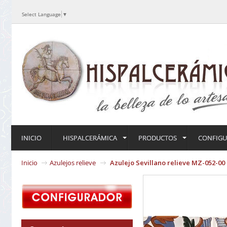
Select Language
▼
INICIO
HISPALCERÁMICA
PRODUCTOS
CONFIG
Inicio
Azulejos relieve
Azulejo Sevillano relieve MZ-052-00