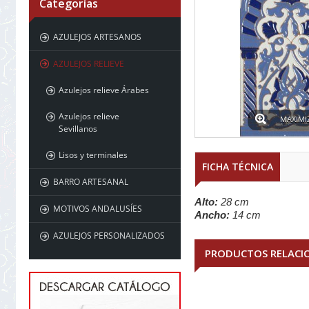
Categorías
AZULEJOS ARTESANOS
AZULEJOS RELIEVE
Azulejos relieve Árabes
Azulejos relieve
MAXIMI
Sevillanos
Lisos y terminales
FICHA TÉCNICA
BARRO ARTESANAL
Alto:
28 cm
MOTIVOS ANDALUSÍES
Ancho:
14 cm
AZULEJOS PERSONALIZADOS
PRODUCTOS RELACI