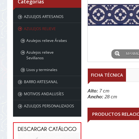
Categorías
AZULEJOS ARTESANOS
AZULEJOS RELIEVE
Azulejos relieve Árabes
Azulejos relieve
MAXIMI
Sevillanos
Lisos y terminales
FICHA TÉCNICA
BARRO ARTESANAL
Alto:
7 cm
MOTIVOS ANDALUSÍES
Ancho:
28 cm
AZULEJOS PERSONALIZADOS
PRODUCTOS RELACI