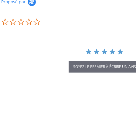
Proposé par
0.0
star
rating
SOYEZ LE PREMIER À ÉCRIRE UN AVIS