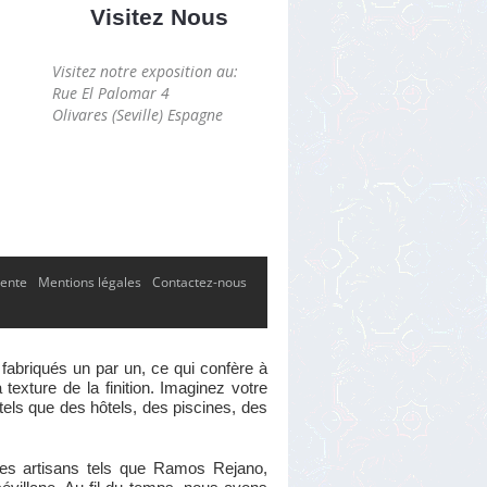
Visitez Nous
Visitez notre exposition au:
Rue El Palomar 4
Olivares (Seville) Espagne
vente
Mentions légales
Contactez-nous
 fabriqués un par un, ce qui confère à
exture de la finition. Imaginez votre
 tels que des hôtels, des piscines, des
tres artisans tels que Ramos Rejano,