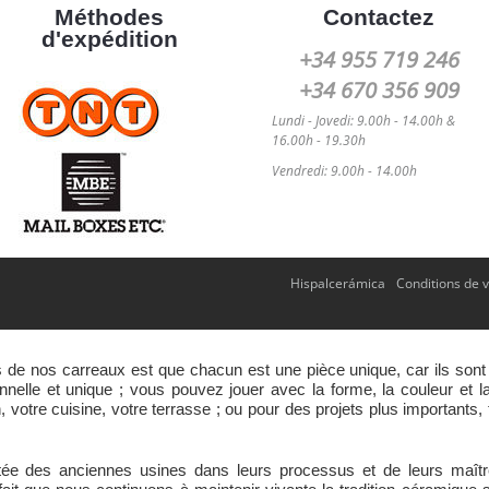
Méthodes
Contactez
d'expédition
+34 955 719 246
+34 670 356 909
Lundi - Jovedi: 9.00h - 14.00h &
16.00h - 19.30h
Vendredi: 9.00h - 14.00h
Hispalcerámica
Conditions de 
s de nos carreaux est que chacun est une pièce unique, car ils sont
lle et unique ; vous pouvez jouer avec la forme, la couleur et la t
, votre cuisine, votre terrasse ; ou pour des projets plus importants,
éritée des anciennes usines dans leurs processus et de leurs maî