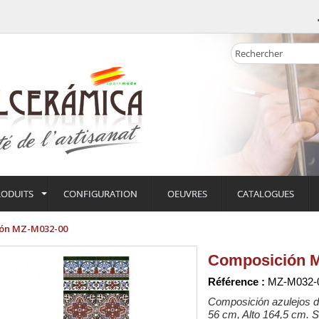
RODUITS
CONFIGURATION
OEUVRES
CATALOGUES
ón MZ-M032-00
Composición 
Référence :
MZ-M032-
Composición azulejos de
56 cm, Alto 164,5 cm. S