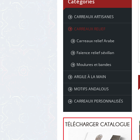
Catégories
CARREAUX ARTISANES
CARREAUX RELIEF
Carreaux relief Arabe
Faïence relief sévillan
Moulures et bandes
ARGILE À LA MAIN
MOTIFS ANDALOUS
CARREAUX PERSONNALISÉS