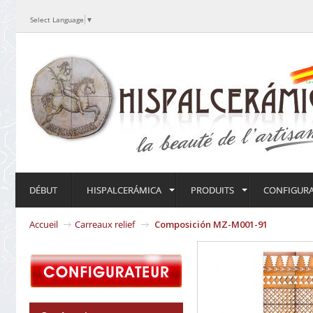
Select Language
▼
DÉBUT
HISPALCERÁMICA
PRODUITS
CONFIGUR
Accueil
Carreaux relief
Composición MZ-M001-91