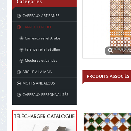
Catégories
CARREAUX ARTISANES
CARREAUX RELIEF
Carreaux relief Arabe
Faïence relief sévillan
MAXIMI
Moulures et bandes
ARGILE À LA MAIN
PRODUITS ASSOCIÉS
MOTIFS ANDALOUS
CARREAUX PERSONNALISÉS