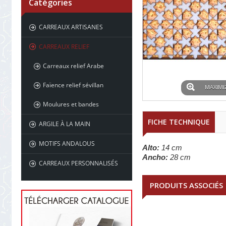
Catégories
CARREAUX ARTISANES
CARREAUX RELIEF
Carreaux relief Arabe
Faïence relief sévillan
MAXIMI
Moulures et bandes
FICHE TECHNIQUE
ARGILE À LA MAIN
MOTIFS ANDALOUS
Alto:
14 cm
Ancho:
28 cm
CARREAUX PERSONNALISÉS
PRODUITS ASSOCIÉS