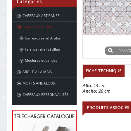
Catégories
CARREAUX ARTISANES
CARREAUX RELIEF
Carreaux relief Arabe
Faïence relief sévillan
MAXIMI
Moulures et bandes
FICHE TECHNIQUE
ARGILE À LA MAIN
MOTIFS ANDALOUS
Alto:
14 cm
Ancho:
28 cm
CARREAUX PERSONNALISÉS
PRODUITS ASSOCIÉS