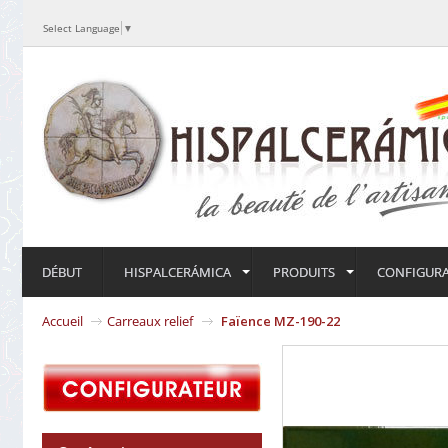
Select Language
▼
DÉBUT
HISPALCERÁMICA
PRODUITS
CONFIGUR
Accueil
Carreaux relief
Faïence MZ-190-22