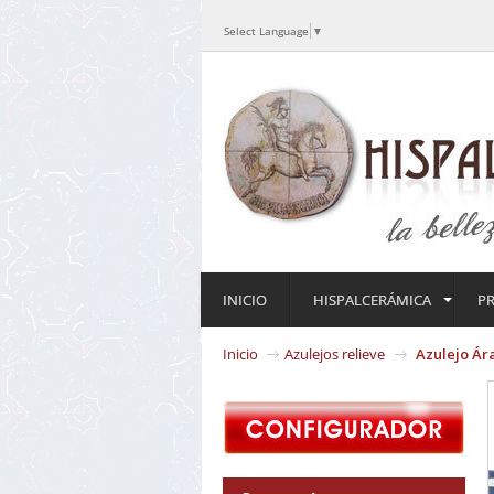
Select Language
▼
INICIO
HISPALCERÁMICA
P
Inicio
Azulejos relieve
Azulejo Ár