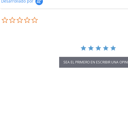
Desarrollado por
0.0
star
rating
SEA EL PRIMERO EN ESCRIBIR UNA OPIN