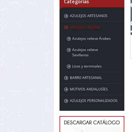
Categorías
AZULEJOS ARTESANOS
AZULEJOS RELIEVE
Azulejos relieve Árabes
Azulejos relieve
Sevillanos
Lisos y terminales
BARRO ARTESANAL
MOTIVOS ANDALUSÍES
AZULEJOS PERSONALIZADOS