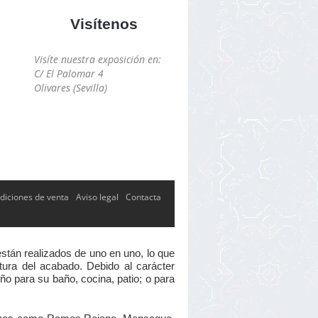
Visítenos
Visíte nuestra exposición en:
C/ El Palomar 4
Olivares (Sevilla)
diciones de venta
Aviso legal
Contacta
están realizados de uno en uno, lo que
xtura del acabado. Debido al carácter
ño para su baño, cocina, patio; o para