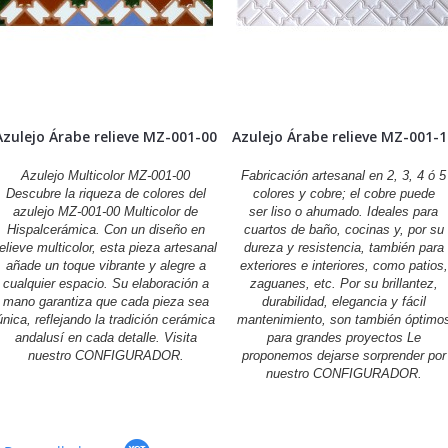
Azulejo Árabe relieve MZ-001-00
Azulejo Árabe relieve MZ-001-
Azulejo Multicolor MZ-001-00
Fabricación artesanal en 2, 3, 4 ó 5
Descubre la riqueza de colores del
colores y cobre; el cobre puede
azulejo MZ-001-00 Multicolor de
ser liso o ahumado. Ideales para
Hispalcerámica. Con un diseño en
cuartos de baño, cocinas y, por su
relieve multicolor, esta pieza artesanal
dureza y resistencia, también para
añade un toque vibrante y alegre a
exteriores e interiores, como patios,
cualquier espacio. Su elaboración a
zaguanes, etc. Por su brillantez,
mano garantiza que cada pieza sea
durabilidad, elegancia y fácil
única, reflejando la tradición cerámica
mantenimiento, son también óptimo
andalusí en cada detalle. Visita
para grandes proyectos Le
nuestro CONFIGURADOR.
proponemos dejarse sorprender por
nuestro CONFIGURADOR.