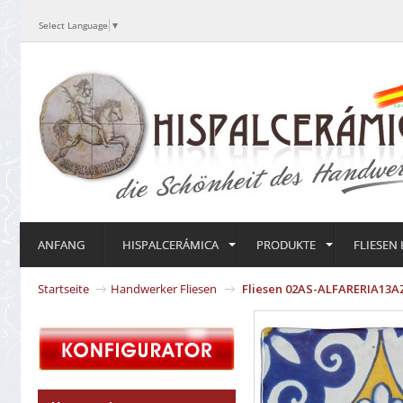
Select Language
▼
ANFANG
HISPALCERÁMICA
PRODUKTE
FLIESEN
Startseite
Handwerker Fliesen
Fliesen 02AS-ALFARERIA13A