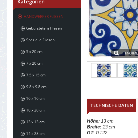
Kategorien
HANDWERKER FLIESEN
Gebürstetem Fliesen
Spezielle Fliesen
5 x 20 cm
MAXIMI
7 x 20 cm
7.5 x 15 cm
9.8 x 9.8 cm
10 x 10 cm
TECHNISCHE DATEN
10 x 20 cm
Höhe:
13 cm
13 x 13 cm
Breite:
13 cm
GT:
GT22
14 x 28 cm