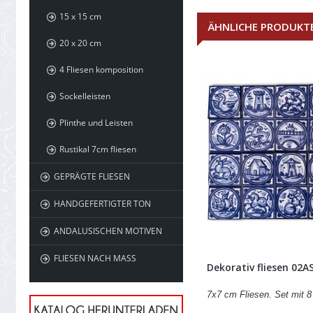
15 x 15 cm
ÄHNLICHE PRODUKT
20 x 20 cm
4 Fliesen komposition
Sockelleisten
Plinthe und Leisten
Rustikal 7cm fliesen
GEPRÄGTE FLIESEN
HANDGEFERTIGTER TON
ANDALUSISCHEN MOTIVEN
FLIESEN NACH MASS
Dekorativ fliesen 02
7x7 cm Fliesen. Set mit 8