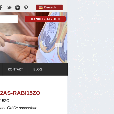
Deutsch
KONTAKT
BLOG
 02AS-RABI15ZO
I15ZO
Rabi. Größe anpassbar.