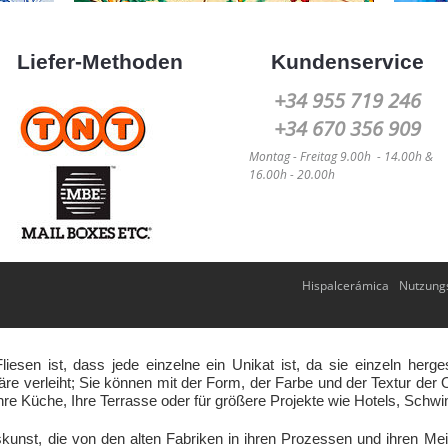
Liefer-Methoden
Kundenservice
+34 955 719 246
+34 670 356 909
Montag -
Freitag
9.00h - 14.00h &
16.00h - 20.00h
Hispalcerámica
Nutzung
esen ist, dass jede einzelne ein Unikat ist, da sie einzeln her
re verleiht; Sie können mit der Form, der Farbe und der Textur der Ob
hre Küche, Ihre Terrasse oder für größere Projekte wie Hotels, Sch
kunst, die von den alten Fabriken in ihren Prozessen und ihren M