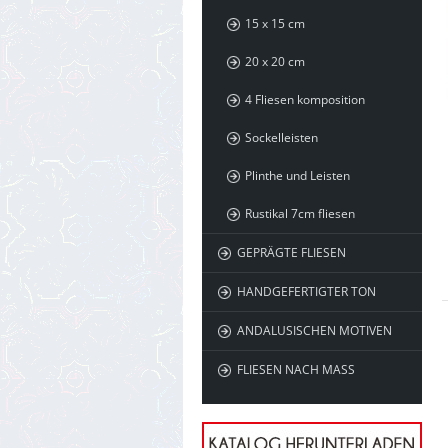
15 x 15 cm
20 x 20 cm
4 Fliesen komposition
Sockelleisten
Plinthe und Leisten
Rustikal 7cm fliesen
GEPRÄGTE FLIESEN
HANDGEFERTIGTER TON
ANDALUSISCHEN MOTIVEN
FLIESEN NACH MASS