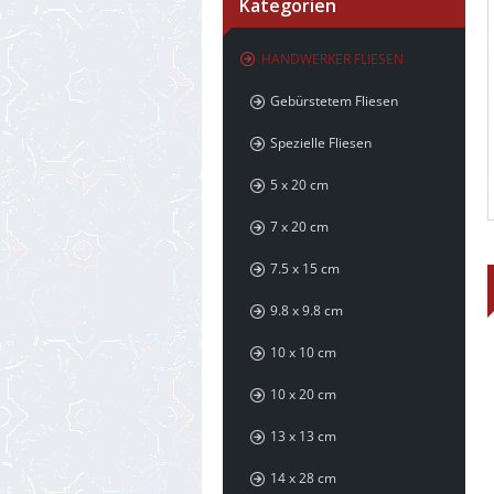
Kategorien
HANDWERKER FLIESEN
Gebürstetem Fliesen
Spezielle Fliesen
5 x 20 cm
7 x 20 cm
7.5 x 15 cm
9.8 x 9.8 cm
10 x 10 cm
10 x 20 cm
13 x 13 cm
14 x 28 cm