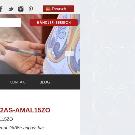
Deutsch
KONTAKT
BLOG
 02AS-AMAL15ZO
L15ZO
Amal. Größe anpassbar.