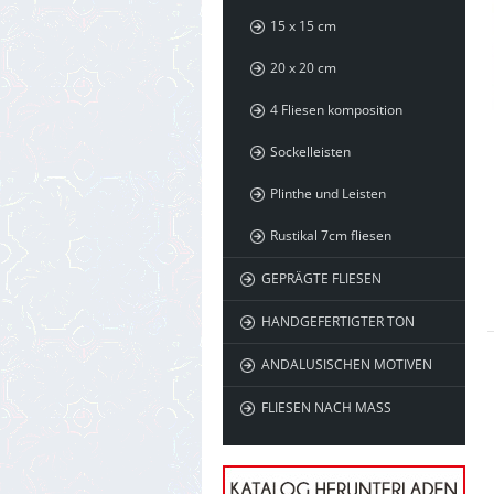
15 x 15 cm
20 x 20 cm
4 Fliesen komposition
Sockelleisten
Plinthe und Leisten
Rustikal 7cm fliesen
GEPRÄGTE FLIESEN
HANDGEFERTIGTER TON
ANDALUSISCHEN MOTIVEN
FLIESEN NACH MASS