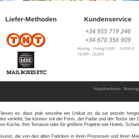
Liefer-Methoden
Kundenservice
+34 955 719 246
+34 670 356 909
Montag -
Freitag
9.00h - 14.00h &
16.00h - 20.00h
Hispalcerámica
Nutzung
esen ist, dass jede einzelne ein Unikat ist, da sie einzeln her
re verleiht; Sie können mit der Form, der Farbe und der Textur der Ob
hre Küche, Ihre Terrasse oder für größere Projekte wie Hotels, Sch
kunst, die von den alten Fabriken in ihren Prozessen und ihren M