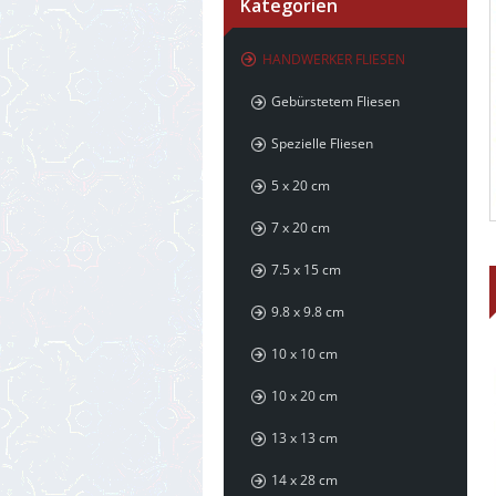
Kategorien
HANDWERKER FLIESEN
Gebürstetem Fliesen
Spezielle Fliesen
5 x 20 cm
7 x 20 cm
7.5 x 15 cm
9.8 x 9.8 cm
10 x 10 cm
10 x 20 cm
13 x 13 cm
14 x 28 cm