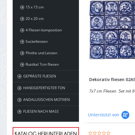
15 x 15 cm
20 x 20 cm
4 Fliesen komposition
Sockelleisten
Plinthe und Leisten
Rustikal 7cm fliesen
GEPRÄGTE FLIESEN
Dekorativ fliesen 02
HANDGEFERTIGTER TON
7x7 cm Fliesen. Set mit 8
ANDALUSISCHEN MOTIVEN
FLIESEN NACH MASS
Unterstützt von
0.0