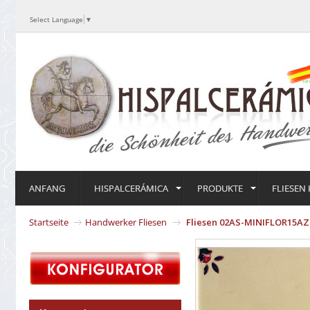
Select Language
▼
ANFANG
HISPALCERÁMICA
PRODUKTE
FLIESEN
Startseite
Handwerker Fliesen
Fliesen 02AS-MINIFLOR15AZ