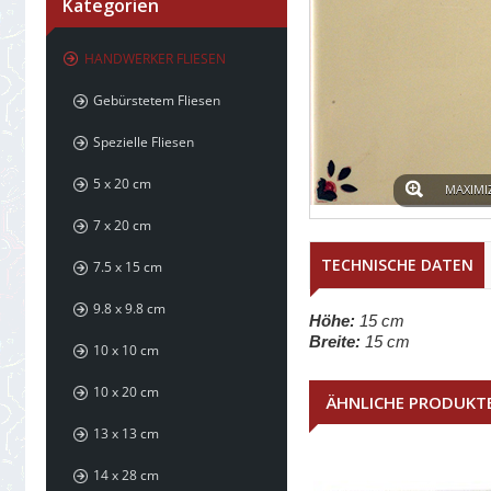
Kategorien
HANDWERKER FLIESEN
Gebürstetem Fliesen
Spezielle Fliesen
5 x 20 cm
MAXIMI
7 x 20 cm
TECHNISCHE DATEN
7.5 x 15 cm
9.8 x 9.8 cm
Höhe:
15 cm
Breite:
15 cm
10 x 10 cm
10 x 20 cm
ÄHNLICHE PRODUKT
13 x 13 cm
14 x 28 cm