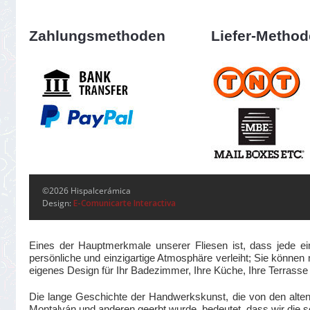
Zahlungsmethoden
Liefer-Metho
©2026 Hispalcerámica
Design:
E-Comunicarte Interactiva
Eines der Hauptmerkmale unserer Fliesen ist, dass jede ei
persönliche und einzigartige Atmosphäre verleiht; Sie können m
eigenes Design für Ihr Badezimmer, Ihre Küche, Ihre Terrass
Die lange Geschichte der Handwerkskunst, die von den alte
Montalván und anderen geerbt wurde, bedeutet, dass wir die se