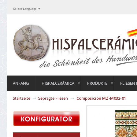
Select Language
▼
ANFANG
HISPALCERÁMICA
PRODUKTE
FLIESEN
Startseite
Geprägte Fliesen
Composición MZ-M032-01