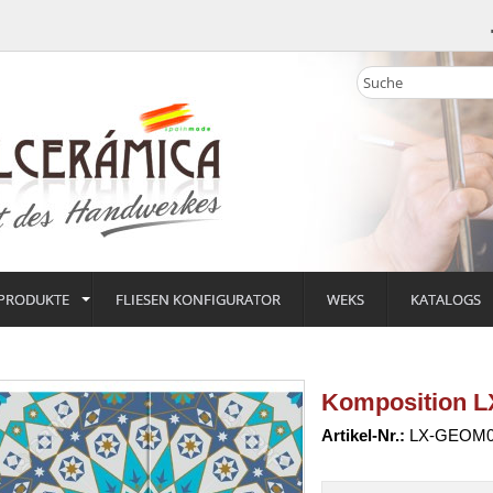
PRODUKTE
FLIESEN KONFIGURATOR
WEKS
KATALOGS
Komposition 
Artikel-Nr.:
LX-GEOM0