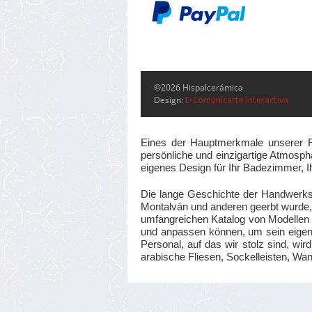
©2026 Hispalcerámica
Design:
E-Comunicarte Interactiva
Eines der Hauptmerkmale unserer Fli
persönliche und einzigartige Atmosphä
eigenes Design für Ihr Badezimmer, I
Die lange Geschichte der Handwerks
Montalván und anderen geerbt wurde, b
umfangreichen Katalog von Modellen e
und anpassen können, um sein eigene
Personal, auf das wir stolz sind, wi
arabische Fliesen, Sockelleisten, Wa