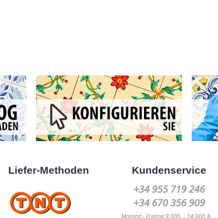
Liefer-Methoden
Kundenservice
+34 955 719 246
+34 670 356 909
Montag -
Freitag
9.00h - 14.00h &