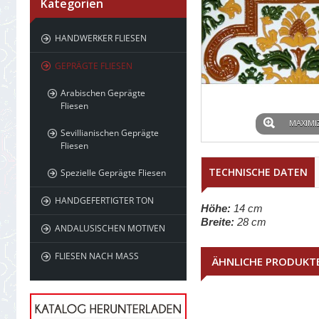
Kategorien
HANDWERKER FLIESEN
GEPRÄGTE FLIESEN
Arabischen Geprägte
Fliesen
MAXIMI
Sevillianischen Geprägte
Fliesen
TECHNISCHE DATEN
Spezielle Geprägte Fliesen
HANDGEFERTIGTER TON
Höhe:
14 cm
Breite:
28 cm
ANDALUSISCHEN MOTIVEN
FLIESEN NACH MASS
ÄHNLICHE PRODUKT