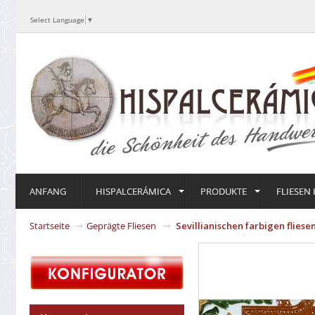
Select Language
▼
ANFANG
HISPALCERÁMICA
PRODUKTE
FLIESEN
Startseite
Geprägte Fliesen
Sevillianischen farbigen flies