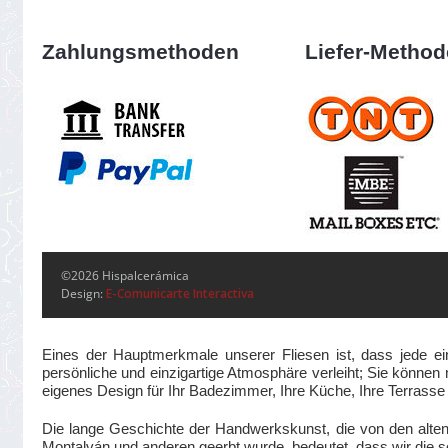
Zahlungsmethoden
Liefer-Metho
©2026 Hispalcerámica
Design:
E-Comunicarte Interactiva
Eines der Hauptmerkmale unserer Fliesen ist, dass jede ei
persönliche und einzigartige Atmosphäre verleiht; Sie können m
eigenes Design für Ihr Badezimmer, Ihre Küche, Ihre Terrass
Die lange Geschichte der Handwerkskunst, die von den alte
Montalván und anderen geerbt wurde, bedeutet, dass wir die se