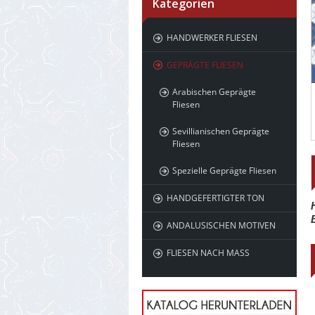
Kategorien
HANDWERKER FLIESEN
GEPRÄGTE FLIESEN
Arabischen Geprägte
Fliesen
Sevillianischen Geprägte
Fliesen
Spezielle Geprägte Fliesen
HANDGEFERTIGTER TON
ANDALUSISCHEN MOTIVEN
FLIESEN NACH MASS