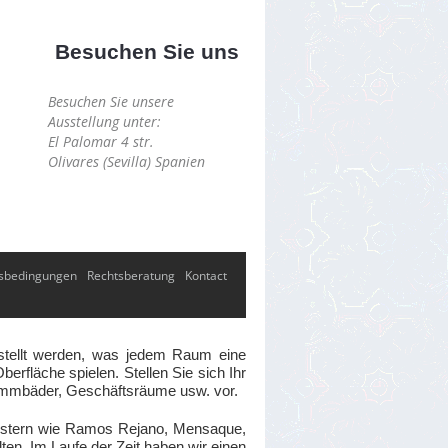
Besuchen Sie uns
Besuchen Sie unsere
Ausstellung unter:
El Palomar 4 str.
Olivares (Sevilla) Spanien
sbedingungen
Rechtsberatung
Kontact
gestellt werden, was jedem Raum eine
erfläche spielen. Stellen Sie sich Ihr
wimmbäder, Geschäftsräume usw. vor.
eistern wie Ramos Rejano, Mensaque,
ten. Im Laufe der Zeit haben wir einen