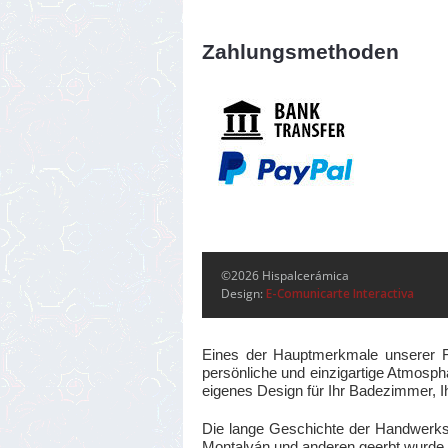
Zahlungsmethoden
©2026 Hispalcerámica
Design:
E-Comunicarte Interactiva
Eines der Hauptmerkmale unserer Fli
persönliche und einzigartige Atmosphä
eigenes Design für Ihr Badezimmer, I
Die lange Geschichte der Handwerks
Montalván und anderen geerbt wurde, b