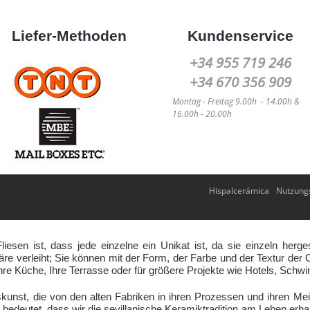
Liefer-Methoden
Kundenservice
+34 955 719 246
+34 670 356 909
Montag -
Freitag
9.00h - 14.00h &
16.00h - 20.00h
Hispalcerámica
Nutzung
esen ist, dass jede einzelne ein Unikat ist, da sie einzeln her
re verleiht; Sie können mit der Form, der Farbe und der Textur der Ob
hre Küche, Ihre Terrasse oder für größere Projekte wie Hotels, Sch
kunst, die von den alten Fabriken in ihren Prozessen und ihren M
edeutet, dass wir die sevillanische Keramiktradition am Leben erhal