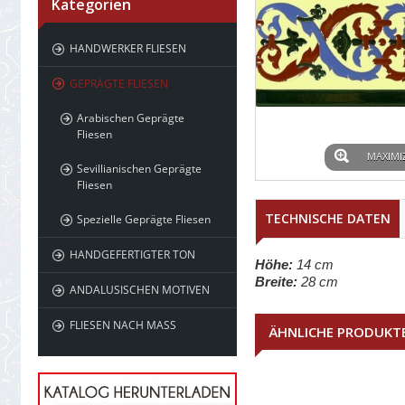
Kategorien
HANDWERKER FLIESEN
GEPRÄGTE FLIESEN
Arabischen Geprägte
Fliesen
MAXIMI
Sevillianischen Geprägte
Fliesen
TECHNISCHE DATEN
Spezielle Geprägte Fliesen
HANDGEFERTIGTER TON
Höhe:
14 cm
Breite:
28 cm
ANDALUSISCHEN MOTIVEN
FLIESEN NACH MASS
ÄHNLICHE PRODUKT