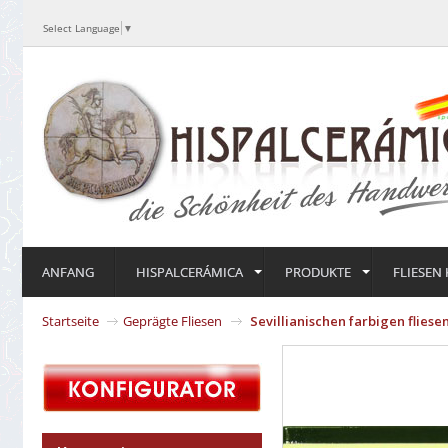
Select Language
▼
ANFANG
HISPALCERÁMICA
PRODUKTE
FLIESEN
Startseite
Geprägte Fliesen
Sevillianischen farbigen flies