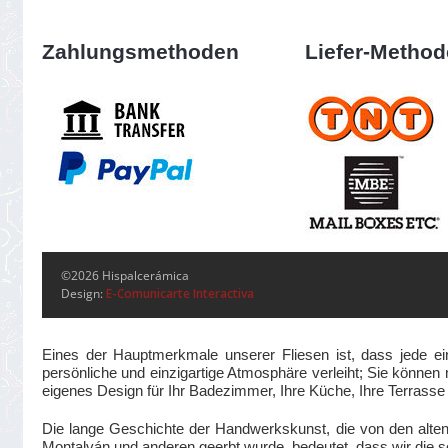
Zahlungsmethoden
Liefer-Metho
©2026 Hispalcerámica
Design:
E-Comunicarte Interactiva
Eines der Hauptmerkmale unserer Fliesen ist, dass jede ei
persönliche und einzigartige Atmosphäre verleiht; Sie können m
eigenes Design für Ihr Badezimmer, Ihre Küche, Ihre Terrass
Die lange Geschichte der Handwerkskunst, die von den alte
Montalván und anderen geerbt wurde, bedeutet, dass wir die se