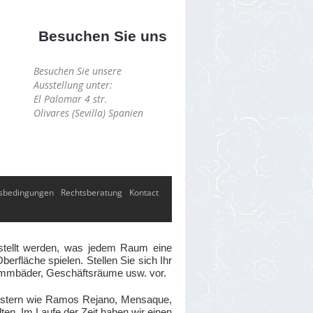
Besuchen Sie uns
Besuchen Sie unsere
Ausstellung unter:
El Palomar 4 str.
Olivares (Sevilla) Spanien
sbedingungen
Rechtsberatung
Kontact
gestellt werden, was jedem Raum eine
erfläche spielen. Stellen Sie sich Ihr
wimmbäder, Geschäftsräume usw. vor.
eistern wie Ramos Rejano, Mensaque,
ten. Im Laufe der Zeit haben wir einen