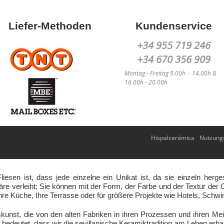
Liefer-Methoden
Kundenservice
+34 955 719 246
+34 670 356 909
Montag -
Freitag
9.00h - 14.00h &
16.00h - 20.00h
Hispalcerámica
Nutzung
esen ist, dass jede einzelne ein Unikat ist, da sie einzeln her
re verleiht; Sie können mit der Form, der Farbe und der Textur der Ob
hre Küche, Ihre Terrasse oder für größere Projekte wie Hotels, Sch
kunst, die von den alten Fabriken in ihren Prozessen und ihren M
edeutet, dass wir die sevillanische Keramiktradition am Leben erhal