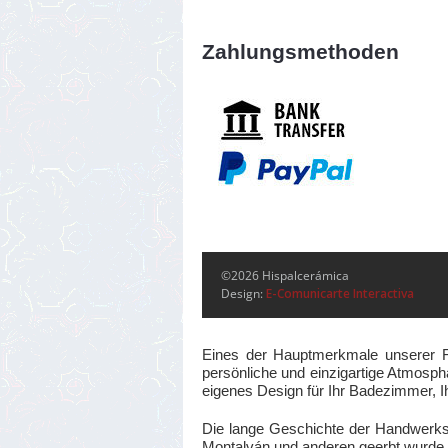
Zahlungsmethoden
©2026 Hispalcerámica
Design:
E-Comunicarte Interactiva
Eines der Hauptmerkmale unserer Fli
persönliche und einzigartige Atmosphä
eigenes Design für Ihr Badezimmer, I
Die lange Geschichte der Handwerks
Montalván und anderen geerbt wurde, b