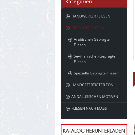
Kategorien
HANDWERKER FLIESEN
GEPRÄGTE FLIESEN
Arabischen Geprägte
Fliesen
Sevillianischen Geprägte
Fliesen
Spezielle Geprägte Fliesen
HANDGEFERTIGTER TON
ANDALUSISCHEN MOTIVEN
FLIESEN NACH MASS