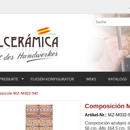
PRODUKTE
FLIESEN KONFIGURATOR
WEKS
KATALOGS
sición MZ-M032-941
Composición 
Artikel-Nr.:
MZ-M032-9
Composición azulejos de
56 cm, Alto 164,5 cm. S