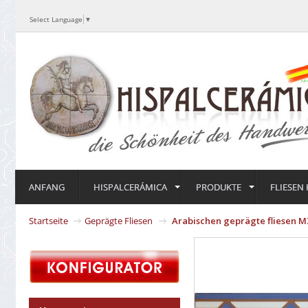
Select Language
▼
ANFANG
HISPALCERÁMICA
PRODUKTE
FLIESEN
Startseite
Geprägte Fliesen
Arabischen geprägte fliesen M