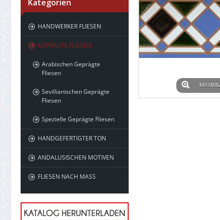
Kategorien
HANDWERKER FLIESEN
GEPRÄGTE FLIESEN
Arabischen Geprägte
Fliesen
MAXIMI
Sevillianischen Geprägte
Fliesen
Spezielle Geprägte Fliesen
HANDGEFERTIGTER TON
ANDALUSISCHEN MOTIVEN
FLIESEN NACH MASS