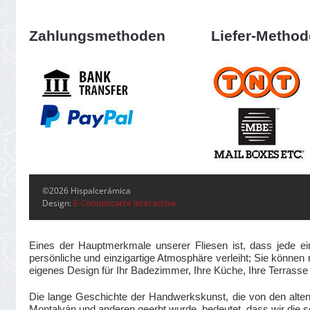
Zahlungsmethoden
Liefer-Metho
©2026 Hispalcerámica
Design:
E-Comunicarte Interactiva
Eines der Hauptmerkmale unserer Fliesen ist, dass jede ei
persönliche und einzigartige Atmosphäre verleiht; Sie können m
eigenes Design für Ihr Badezimmer, Ihre Küche, Ihre Terrass
Die lange Geschichte der Handwerkskunst, die von den alte
Montalván und anderen geerbt wurde, bedeutet, dass wir die se